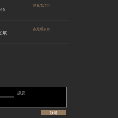
點此看項目
 公頃
点此看项目
0 公顷
發送