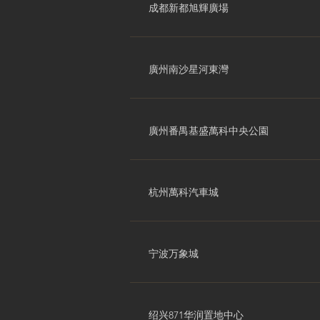
成都新都旭輝廣場
廣州南沙星河東灣
廣州番禺基盛萬科中央公園
杭州萬科汽車城
宁波万象城
绍兴871华润置地中心