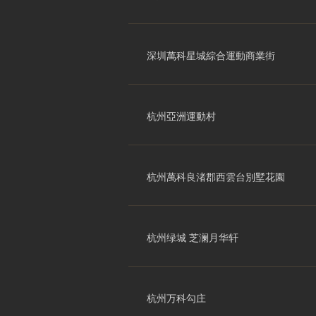
深圳萬科星城綜合運動商業街
杭州亞洲運動村
杭州萬科良渚郡西雲台別墅花園
杭州绿城 芝澜月华轩
杭州万科勾庄